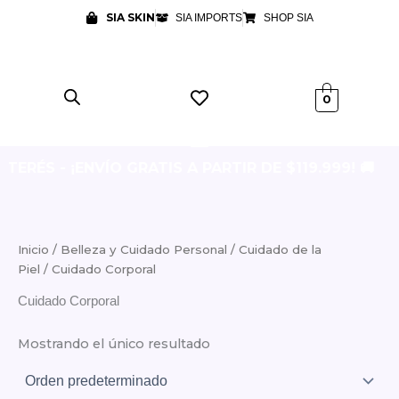
Ir
SIA SKIN
SIA IMPORTS
SHOP SIA
al
contenido
0
NTERÉS - ¡ENVÍO GRATIS A PARTIR DE $119.999! 🚚
Inicio
/
Belleza y Cuidado Personal
/
Cuidado de la
Piel
/ Cuidado Corporal
Cuidado Corporal
Mostrando el único resultado