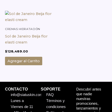
CREMAS HIDRATACIÓN
CORPORAL
Sol de Janeiro Beija flor
elasti cream
$
128,489.00
Agregar al Carrito
CONTACTO
SOPORTE
Descubrí antes
que nadie
info@siatuskin.com
FAQ
nuestras
Lunes a
Términos y
promociones,
Viernes de 11
condiciones
lanzamientos y