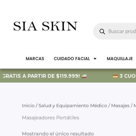
Ir
al
contenido
Búsqueda
de
productos
MARCAS
CUIDADO FACIAL
MAQUILLAJE
GRATIS A PARTIR DE $119.999!
3 CUOTA
Inicio
/
Salud y Equipamiento Médico
/
Masajes
/
Masajeadores Portátiles
Mostrando el único resultado