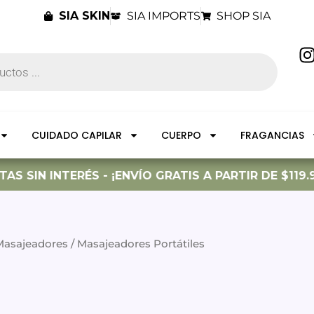
SIA SKIN
SIA IMPORTS
SHOP SIA
I
t
CUIDADO CAPILAR
CUERPO
FRAGANCIAS
r
S SIN INTERÉS - ¡ENVÍO GRATIS A PARTIR DE $119.9
Masajeadores
/ Masajeadores Portátiles