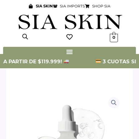
Ir
SIA SKIN
SIA IMPORTS
SHOP SIA
al
contenido
0
 PARTIR DE $119.999!
3 CUOTAS SIN IN