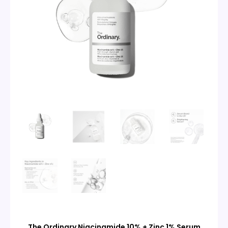
The Ordinary Niacinamide 10% + Zinc 1% Serum