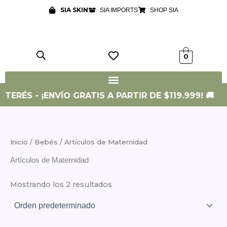
Ir
SIA SKIN
SIA IMPORTS
SHOP SIA
al
contenido
0
NTERÉS - ¡ENVÍO GRATIS A PARTIR DE $119.999! 🚚
Inicio
/
Bebés
/ Artículos de Maternidad
Artículos de Maternidad
Mostrando los 2 resultados