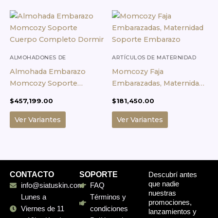
Este
Este
producto
producto
tiene
tiene
múltiples
múltiples
variantes.
variantes.
ALMOHADONES DE
ARTÍCULOS DE MATERNIDAD
MATERNIDAD
Las
Las
Almohada Embarazo
Momcozy Faja
opciones
opciones
Momcozy Soporte
Embarazadas, Maternidad
se
se
Cuerpo Completo Dormir
Soporte Embarazo
$
457,199.00
$
181,450.00
pueden
pueden
elegir
elegir
Ver Variantes
Ver Variantes
en
en
la
la
página
página
de
de
producto
producto
CONTACTO
SOPORTE
Descubrí antes
que nadie
info@siatuskin.com
FAQ
nuestras
Lunes a
Términos y
promociones,
Viernes de 11
condiciones
lanzamientos y