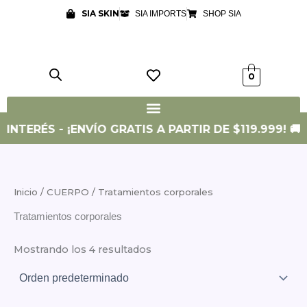
Ir
SIA SKIN
SIA IMPORTS
SHOP SIA
al
contenido
0
 INTERÉS - ¡ENVÍO GRATIS A PARTIR DE $119.999! 🚚
Inicio
/
CUERPO
/ Tratamientos corporales
Tratamientos corporales
Mostrando los 4 resultados