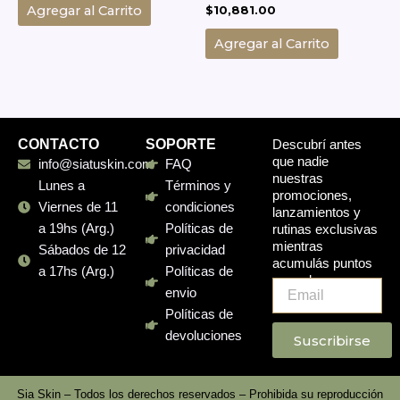
$
10,881.00
Agregar al Carrito
Agregar al Carrito
CONTACTO
SOPORTE
Descubrí antes
que nadie
info@siatuskin.com
FAQ
nuestras
Lunes a
Términos y
promociones,
Viernes de 11
condiciones
lanzamientos y
a 19hs (Arg.)
Políticas de
rutinas exclusivas
mientras
Sábados de 12
privacidad
acumulás puntos
a 17hs (Arg.)
Políticas de
en cada compra.
Email
envio
Políticas de
devoluciones
Suscribirse
Sia Skin – Todos los derechos reservados – Prohibida su reproducción