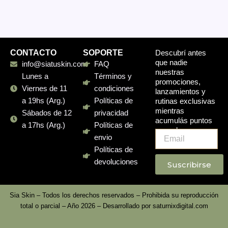
CONTACTO
SOPORTE
Descubrí antes
que nadie
info@siatuskin.com
FAQ
nuestras
Lunes a
Términos y
promociones,
Viernes de 11
condiciones
lanzamientos y
a 19hs (Arg.)
Políticas de
rutinas exclusivas
mientras
Sábados de 12
privacidad
acumulás puntos
a 17hs (Arg.)
Políticas de
en cada compra.
Email
envio
Políticas de
devoluciones
Suscribirse
Sia Skin – Todos los derechos reservados – Prohibida su reproducción
total o parcial – Año 2026 – Desarrollado por
saturnixdigital.com