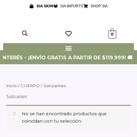
Ir
SIA SKIN
SIA IMPORTS
SHOP SIA
al
contenido
0
INTERÉS - ¡ENVÍO GRATIS A PARTIR DE $119.999! 🚚
Inicio
/
CUERPO
/ Satizantes
Satizantes
No se han encontrado productos que
coincidan con tu selección.