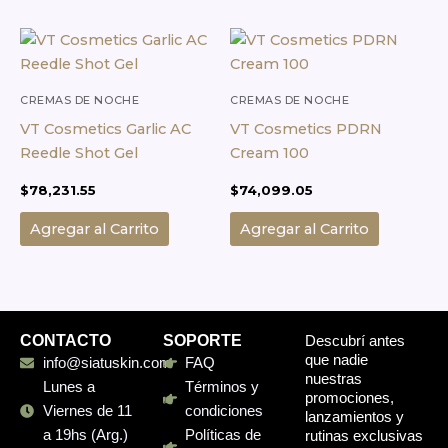
CREMAS DE NOCHE
CREMAS DE NOCHE
VT Cosmetics Garlic AC
VT Cosmetics PDRN
Reedle Shot Gel
Cream 100
$
78,231.55
$
74,099.05
Agregar al Carrito
Agregar al Carrito
CONTACTO
SOPORTE
Descubrí antes
que nadie
info@siatuskin.com
FAQ
nuestras
Lunes a
Términos y
promociones,
Viernes de 11
condiciones
lanzamientos y
a 19hs (Arg.)
Políticas de
rutinas exclusivas