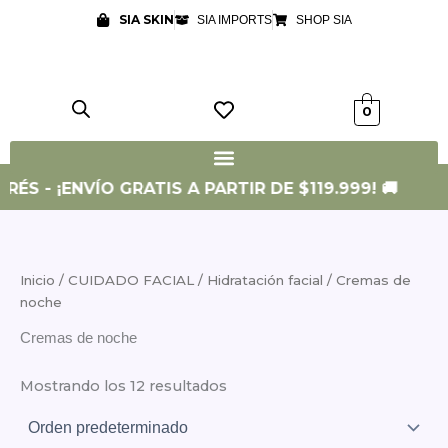
Ir
SIA SKIN
SIA IMPORTS
SHOP SIA
al
contenido
0
RÉS - ¡ENVÍO GRATIS A PARTIR DE $119.999! 🚚
Inicio
/
CUIDADO FACIAL
/
Hidratación facial
/ Cremas de
noche
Cremas de noche
Mostrando los 12 resultados