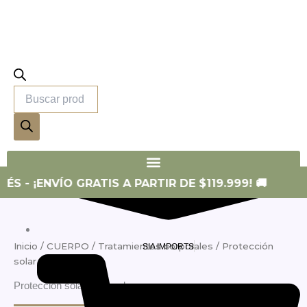
productos
SIA SKIN
ÉS - ¡ENVÍO GRATIS A PARTIR DE $119.999! 🚚
Inicio
/
CUERPO
/
Tratamientos corporales
/ Protección
SIA IMPORTS
solar corporal
Protección solar corporal