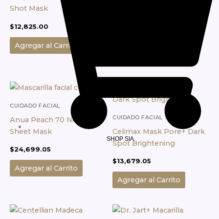
Shot Mask
Anua Heartleaf 70
Soothing Collagen Mask
$
12,825.00
4und
$
62,568.93
Agregar al Carrito
Agregar al Carrito
CUIDADO FACIAL
CUIDADO FACIAL
Anua Peach 70 Niacin
Sheet Mask
Celimax Mask Pore+ Dark
SHOP SIA
Spot Brightening
$
24,699.05
$
13,679.05
Agregar al Carrito
Agregar al Carrito