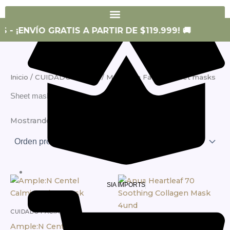
SIA SKIN
- ¡ENVÍO GRATIS A PARTIR DE $119.999! 🚚
Inicio
/
CUIDADO FACIAL
/
Mascarilla Facial
/ Sheet masks
Sheet masks
Mostrando 1–12 de 23 resultados
SIA IMPORTS
CUIDADO FACIAL
CUIDADO FACIAL
Ample:N Centel Calming