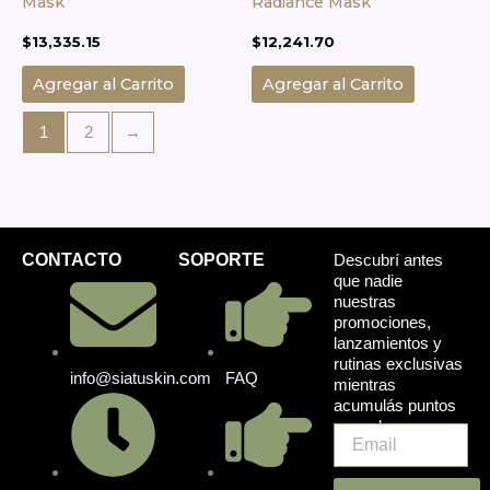
Mask
Radiance Mask
$
13,335.15
$
12,241.70
Agregar al Carrito
Agregar al Carrito
1
2
→
CONTACTO
SOPORTE
Descubrí antes
que nadie
nuestras
promociones,
lanzamientos y
rutinas exclusivas
info@siatuskin.com
FAQ
mientras
acumulás puntos
en cada compra.
Email