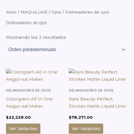
Inicio
/
MAQUILLAJE
/
Ojos
/ Delineadores de ojos
Delineadores de ojos
Mostrando los 2 resultados
Este
Este
producto
producto
tiene
tiene
múltiples
múltiples
DELINEADORES DE OJOS
DELINEADORES DE OJOS
variantes.
variantes.
Colorgram All In One
Rare Beauty Perfect
Las
Las
Aegyo-sal Maker
Strokes Matte Liquid Liner
opciones
opciones
$
22,229.00
$
78,271.00
se
se
pueden
pueden
Ver Variantes
Ver Variantes
elegir
elegir