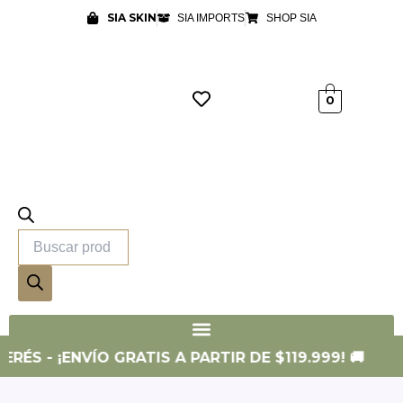
Ir
SIA SKIN
SIA IMPORTS
SHOP SIA
al
contenido
Búsqueda
0
de
productos
ERÉS - ¡ENVÍO GRATIS A PARTIR DE $119.999! 🚚