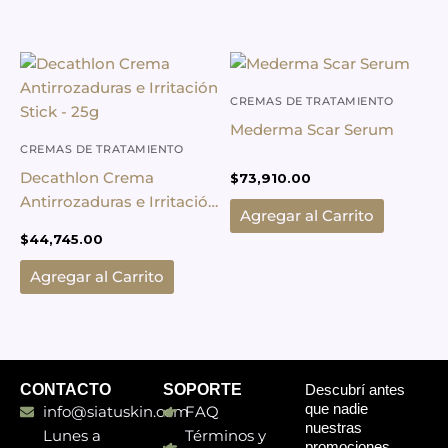
CREMAS DE TRATAMIENTO
CORPORAL
Mederma Scar Serum
CREMAS DE TRATAMIENTO
CORPORAL
Decathlon Crema
$
73,910.00
Antirrozaduras e Irritación
Agregar al Carrito
Stick – 25g
$
44,745.00
Agregar al Carrito
CONTACTO
SOPORTE
Descubrí antes
que nadie
info@siatuskin.com
FAQ
nuestras
Lunes a
Términos y
promociones,