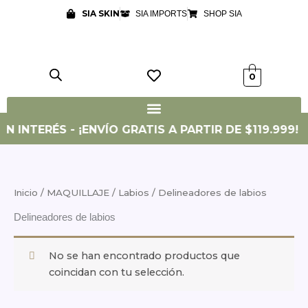
Ir
SIA SKIN
SIA IMPORTS
SHOP SIA
al
contenido
0
IN INTERÉS - ¡ENVÍO GRATIS A PARTIR DE $119.999! 
Inicio
/
MAQUILLAJE
/
Labios
/ Delineadores de labios
Delineadores de labios
No se han encontrado productos que
coincidan con tu selección.