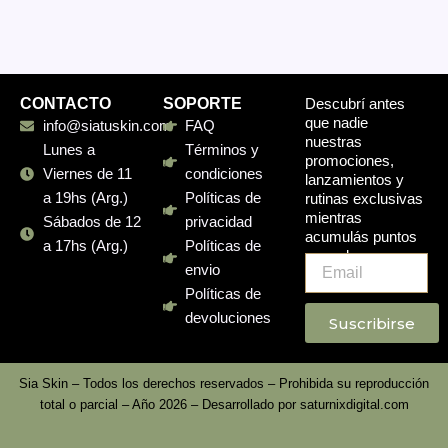
CONTACTO
SOPORTE
Descubrí antes
que nadie
info@siatuskin.com
FAQ
nuestras
Lunes a
Términos y
promociones,
Viernes de 11
condiciones
lanzamientos y
a 19hs (Arg.)
Políticas de
rutinas exclusivas
mientras
Sábados de 12
privacidad
acumulás puntos
a 17hs (Arg.)
Políticas de
en cada compra.
Email
envio
Políticas de
devoluciones
Suscribirse
Sia Skin – Todos los derechos reservados – Prohibida su reproducción
total o parcial – Año 2026 – Desarrollado por
saturnixdigital.com