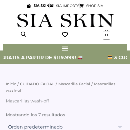
Ir
SIA SKIN
SIA IMPORTS
SHOP SIA
al
contenido
0
GRATIS A PARTIR DE $119.999!
3 CUOTA
Inicio
/
CUIDADO FACIAL
/
Mascarilla Facial
/ Mascarillas
wash-off
Mascarillas wash-off
Mostrando los 7 resultados