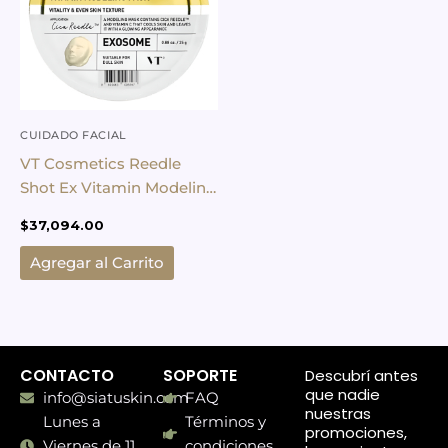
CUIDADO FACIAL
VT Cosmetics Reedle
Shot Ex Vitamin Modeling
Pack Mask
$
37,094.00
Agregar al Carrito
CONTACTO
SOPORTE
Descubrí antes
que nadie
info@siatuskin.com
FAQ
nuestras
Lunes a
Términos y
promociones,
Viernes de 11
condiciones