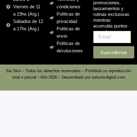
promociones,
Viernes de 11
condiciones
lanzamientos y
a 19hs (Arg.)
Políticas de
rutinas exclusivas
mientras
Sábados de 12
privacidad
acumulás puntos
a 17hs (Arg.)
Políticas de
en cada compra.
Email
envio
Políticas de
devoluciones
Suscribirse
Sia Skin – Todos los derechos reservados – Prohibida su reproducción
total o parcial – Año 2026 – Desarrollado por
saturnixdigital.com