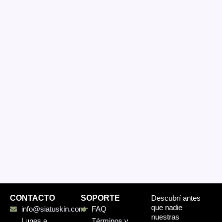
CONTACTO
SOPORTE
Descubrí antes
que nadie
info@siatuskin.com
FAQ
nuestras
Lunes a
Términos y