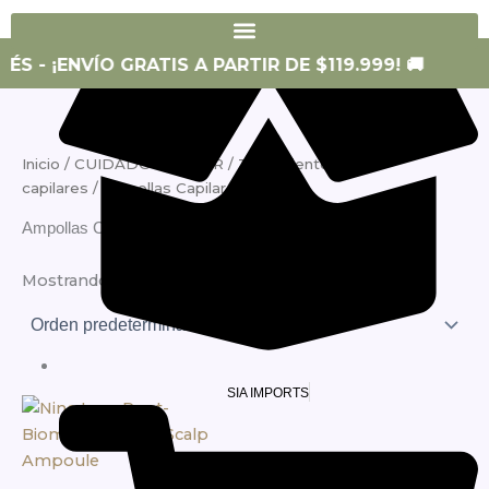
SIA SKIN
ÉS - ¡ENVÍO GRATIS A PARTIR DE $119.999! 🚚
Inicio
/
CUIDADO CAPILAR
/
Tratamientos
capilares
/ Ampollas Capilares
Ampollas Capilares
Mostrando el único resultado
SIA IMPORTS