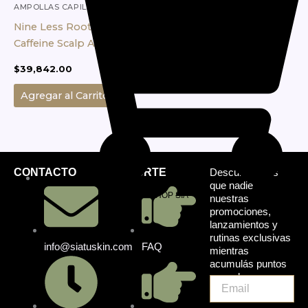
AMPOLLAS CAPILARES
Nine Less Root-Biome™
Caffeine Scalp Ampoule
$
39,842.00
Agregar al Carrito
CONTACTO
SOPORTE
Descubrí antes
que nadie
SHOP SIA
nuestras
promociones,
lanzamientos y
rutinas exclusivas
info@siatuskin.com
FAQ
mientras
acumulás puntos
en cada compra.
Email