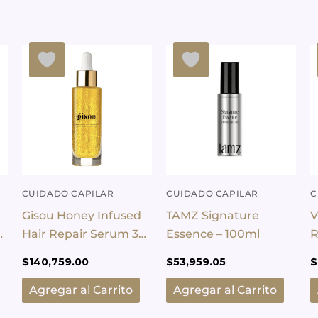
CUIDADO CAPILAR
CUIDADO CAPILAR
C
Gisou Honey Infused
TAMZ Signature
V
Hair Repair Serum 30
Essence – 100ml
R
Ml Hidratación Oil
A
$
140,759.00
$
53,959.05
$
Agregar al Carrito
Agregar al Carrito