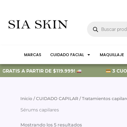
Ir
al
contenido
Búsqueda
de
productos
MARCAS
CUIDADO FACIAL
MAQUILLAJE
GRATIS A PARTIR DE $119.999!
3 CUOTA
Inicio
/
CUIDADO CAPILAR
/
Tratamientos capilar
Sérums capilares
Mostrando los 5 resultados