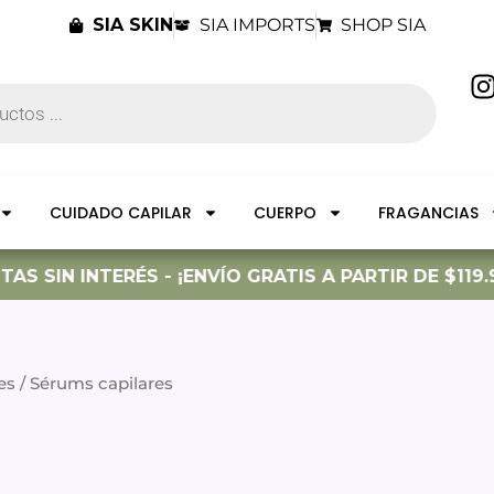
SIA SKIN
SIA IMPORTS
SHOP SIA
I
t
CUIDADO CAPILAR
CUERPO
FRAGANCIAS
r
S SIN INTERÉS - ¡ENVÍO GRATIS A PARTIR DE $119.9
es
/ Sérums capilares