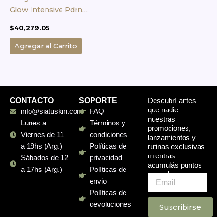
Glow Intensive Pdrn
Ampoule 40 Ml
$
40,279.05
Agregar al Carrito
CONTACTO
SOPORTE
Descubrí antes
que nadie
info@siatuskin.com
FAQ
nuestras
Lunes a
Términos y
promociones,
Viernes de 11
condiciones
lanzamientos y
a 19hs (Arg.)
Políticas de
rutinas exclusivas
mientras
Sábados de 12
privacidad
acumulás puntos
a 17hs (Arg.)
Políticas de
en cada compra.
Email
envio
Políticas de
devoluciones
Suscribirse