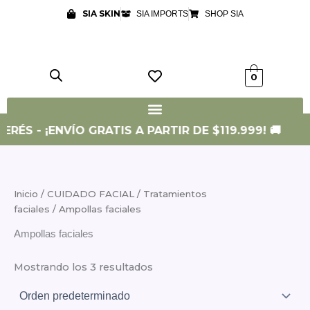
Ir
SIA SKIN
SIA IMPORTS
SHOP SIA
al
contenido
0
ERÉS - ¡ENVÍO GRATIS A PARTIR DE $119.999! 🚚
Inicio
/
CUIDADO FACIAL
/
Tratamientos
faciales
/ Ampollas faciales
Ampollas faciales
Mostrando los 3 resultados