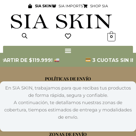
Ir
SIA SKIN
SIA IMPORTS
SHOP SIA
al
contenido
0
TIR DE $119.999!
3 CUOTAS SIN INTER
POLÍTICAS DE ENVÍO
En SIA SKIN, trabajamos para que recibas tus productos
de forma rápida, segura y confiable.
A continuación, te detallamos nuestras zonas de
cobertura, tiempos estimados de entrega y modalidades
de envío.
ZONAS DE ENVÍO