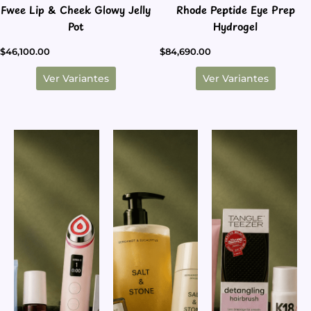
Fwee Lip & Cheek Glowy Jelly
Rhode Peptide Eye Prep
página
página
Pot
Hydrogel
de
de
producto
producto
$
46,100.00
$
84,690.00
Ver Variantes
Ver Variantes