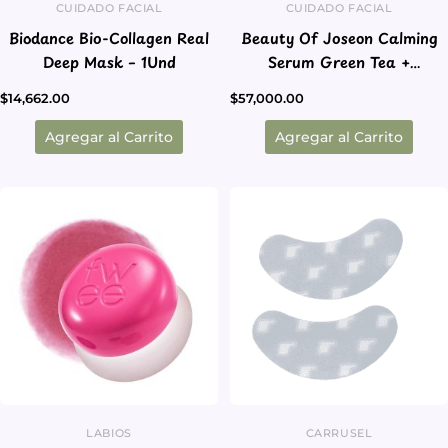
CUIDADO FACIAL
CUIDADO FACIAL
Biodance Bio-Collagen Real
Beauty Of Joseon Calming
Deep Mask – 1Und
Serum Green Tea +
Panthenol
$
14,662.00
$
57,000.00
Agregar al Carrito
Agregar al Carrito
Este
Este
producto
producto
tiene
tiene
múltiples
múltiples
variantes.
variantes.
Las
Las
opciones
opciones
se
se
pueden
pueden
elegir
elegir
en
en
LABIOS
CARRUSEL
la
la