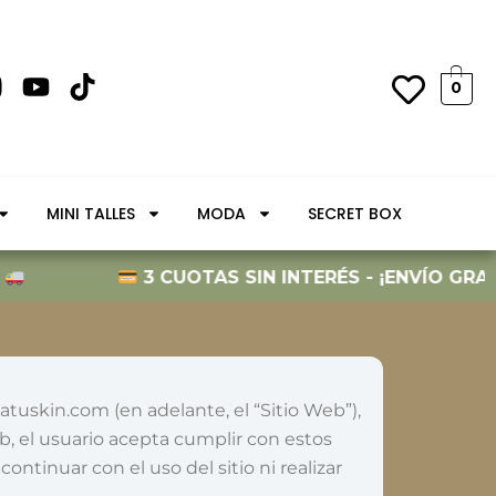
Y
T
0
n
o
i
s
u
k
t
t
a
u
o
MINI TALLES
MODA
SECRET BOX
g
b
k
e
a
3 CUOTAS SIN INTERÉS - ¡ENVÍO GRATIS A PA
m
tuskin.com (en adelante, el “Sitio Web”),
eb, el usuario acepta cumplir con estos
tinuar con el uso del sitio ni realizar