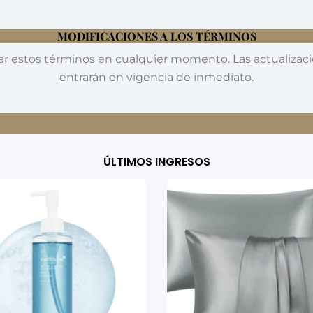
MODIFICACIONES A LOS TÉRMINOS
r estos términos en cualquier momento. Las actualizaci
entrarán en vigencia de inmediato.
ÚLTIMOS INGRESOS
Este
producto
tiene
múltiples
variantes
Las
opciones
se