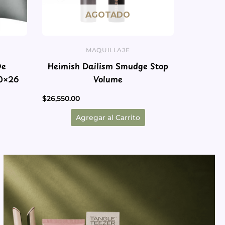
AGOTADO
MAQUILLAJE
De
Heimish Dailism Smudge Stop
a De Satén- 20×26
Volume
$
26,550.00
Agregar al Carrito