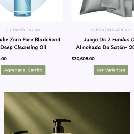
pueden
elegir
en
la
CUIDADO FACIAL
CUIDADO CAPILAR
página
ube Zero Pore Blackhead
Juego De 2 Fundas 
de
Deep Cleansing Oil
Almohad
producto
.00
$
30,608.00
Agregar al Carrito
Ver Variantes