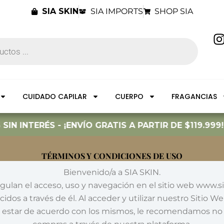
SIA SKIN
SIA IMPORTS
SHOP SIA
I
t
CUIDADO CAPILAR
CUERPO
FRAGANCIAS
r
ERÉS - ¡ENVÍO GRATIS A PARTIR DE $119.999!
TÉRMINOS Y CONDICIONES DE USO
Bienvenido/a a SIA SKIN.
ulan el acceso, uso y navegación en el sitio web www.sia
dos a través de él. Al acceder y utilizar nuestro Sitio W
estar de acuerdo con los mismos, le recomendamos no con