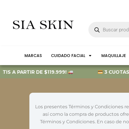
Ir
al
contenido
Búsqueda
de
productos
MARCAS
CUIDADO FACIAL
MAQUILLAJE
PARTIR DE $119.999!
3 CUOTAS SIN INT
Los presentes Términos y Condiciones reg
así como la compra de productos ofreci
Términos y Condiciones. En caso de no 