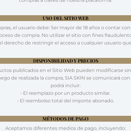
compras a través de nuestra plataforma.
USO DEL SITIO WEB
compras, el usuario debe: Ser mayor de 18 años o contar con
oceso de compra. No utilizar el sitio con fines fraudulento
l derecho de restringir el acceso a cualquier usuario q
DISPONIBILIDAD Y PRECIOS
oductos publicados en el Sitio Web pueden modificarse si
ego de realizada la compra, SIA SKIN se comunicará con e
podrá incluir:
• El reemplazo por un producto similar.
• El reembolso total del importe abonado.
MÉTODOS DE PAGO
Aceptamos diferentes medios de pago, incluyendo: