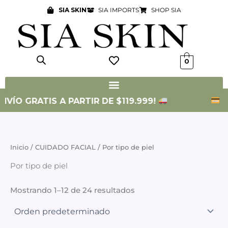
Ir
SIA SKIN
SIA IMPORTS
SHOP SIA
al
contenido
0
VÍO GRATIS A PARTIR DE $119.999!
3 C
Inicio
/
CUIDADO FACIAL
/ Por tipo de piel
Por tipo de piel
Mostrando 1–12 de 24 resultados