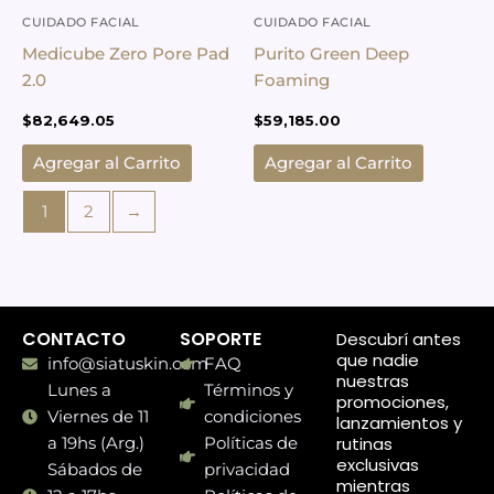
CUIDADO FACIAL
CUIDADO FACIAL
Medicube Zero Pore Pad
Purito Green Deep
2.0
Foaming
$
82,649.05
$
59,185.00
Agregar al Carrito
Agregar al Carrito
1
2
→
CONTACTO
SOPORTE
Descubrí antes
que nadie
info@siatuskin.com
FAQ
nuestras
Lunes a
Términos y
promociones,
Viernes de 11
condiciones
lanzamientos y
rutinas
a 19hs (Arg.)
Políticas de
exclusivas
Sábados de
privacidad
mientras