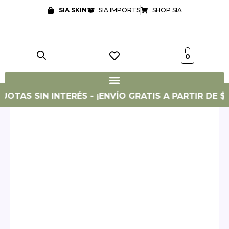
Ir
SIA SKIN
SIA IMPORTS
SHOP SIA
al
contenido
0
UOTAS SIN INTERÉS - ¡ENVÍO GRATIS A PARTIR DE $119