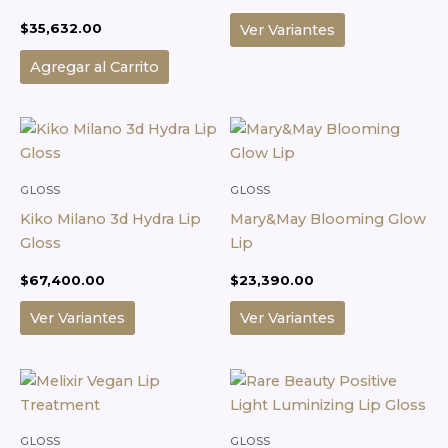
se
Mango
$
35,632.00
Ver Variantes
pueden
elegir
Agregar al Carrito
en
la
Este
Este
página
producto
producto
de
tiene
tiene
producto
múltiples
múltiples
GLOSS
GLOSS
variantes.
variantes.
Kiko Milano 3d Hydra Lip
Mary&May Blooming Glow
Las
Las
Gloss
Lip
opciones
opciones
$
67,400.00
$
23,390.00
se
se
pueden
pueden
Ver Variantes
Ver Variantes
elegir
elegir
en
en
Este
la
la
producto
página
página
tiene
de
de
múltiples
GLOSS
GLOSS