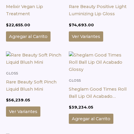
producto
producto
variantes.
Melixir Vegan Lip
Rare Beauty Positive Light
Las
Treatment
Luminizing Lip Gloss
opciones
$
22,655.00
$
74,693.00
se
pueden
Agregar al Carrito
Ver Variantes
elegir
en
Este
la
producto
página
tiene
de
múltiples
GLOSS
producto
variantes.
GLOSS
Rare Beauty Soft Pinch
Las
Liquid Blush Mini
Sheglam Good Times Roll
opciones
Ball Lip Oil Acabado
$
56,239.05
se
Glossy
$
39,234.05
pueden
Ver Variantes
elegir
Agregar al Carrito
en
la
Este