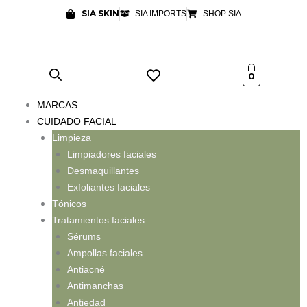
Ir
SIA SKIN
SIA IMPORTS
SHOP SIA
al
contenido
0
MARCAS
CUIDADO FACIAL
Limpieza
Limpiadores faciales
Desmaquillantes
Exfoliantes faciales
Tónicos
Tratamientos faciales
Sérums
Ampollas faciales
Antiacné
Antimanchas
Antiedad