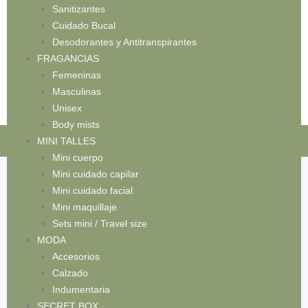
Sanitizantes
Cuidado Bucal
Desodorantes y Antitranspirantes
FRAGANCIAS
Femeninas
Masculinas
Unisex
Body mists
RATIS A PARTIR DE $119.999! 🚚
💳 3 CUOTAS
MINI TALLES
Mini cuerpo
Mini cuidado capilar
Mini cuidado facial
Inicio
/
MAQUILLAJE
/
Labios
/ Gloss
Mini maquillaje
Sets mini / Travel size
Gloss
MODA
Accesorios
Mostrando los 11 resultados
Calzado
Indumentaria
SECRET BOX