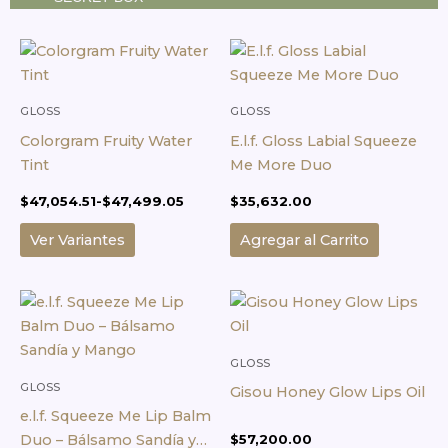
Rango
Este
de
producto
precios:
desde
tiene
$47,054.51
múltiples
GLOSS
GLOSS
hasta
variantes.
$47,499.05
Colorgram Fruity Water
E.l.f. Gloss Labial Squeeze
Las
Tint
Me More Duo
opciones
$
47,054.51
-
$
47,499.05
$
35,632.00
se
pueden
Ver Variantes
Agregar al Carrito
elegir
en
Este
la
producto
página
tiene
de
múltiples
GLOSS
producto
variantes.
GLOSS
Gisou Honey Glow Lips Oil
Las
e.l.f. Squeeze Me Lip Balm
opciones
Duo – Bálsamo Sandía y
$
57,200.00