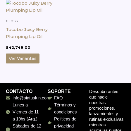
página
producto
de
tiene
producto
múltiples
GLOSS
variantes.
Tocobo Juicy Berry
Las
Plumping Lip Oil
opciones
$
42,749.00
se
pueden
Ver Variantes
elegir
en
la
página
de
CONTACTO
SOPORTE
Descubrí antes
que nadie
producto
info@siatuskin.com
FAQ
nuestras
Lunes a
Términos y
promociones,
Viernes de 11
condiciones
lanzamientos y
a 19hs (Arg.)
Políticas de
rutinas exclusivas
mientras
Sábados de 12
privacidad
acumulás puntos