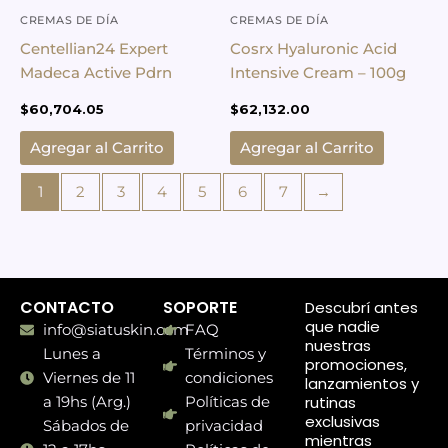
CREMAS DE DÍA
CREMAS DE DÍA
Centellian24 Expert
Cosrx Hyaluronic Acid
Madeca Active Pdrn
Intensive Cream – 100g
$
60,704.05
$
62,132.00
Agregar al Carrito
Agregar al Carrito
1
2
3
4
5
6
7
→
CONTACTO
SOPORTE
Descubrí antes
que nadie
info@siatuskin.com
FAQ
nuestras
Lunes a
Términos y
promociones,
Viernes de 11
condiciones
lanzamientos y
rutinas
a 19hs (Arg.)
Políticas de
exclusivas
Sábados de
privacidad
mientras