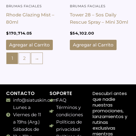
BRUMAS FACIALES
BRUMAS FACIALES
Rhode Glazing Mist –
Tower 28 – Sos Daily
80ml
Rescue Spray – Mini 30ml
$
170,714.05
$
54,102.00
Agregar al Carrito
Agregar al Carrito
1
2
→
CONTACTO
SOPORTE
Descubrí antes
que nadie
info@siatuskin.com
FAQ
nuestras
Lunes a
Términos y
promociones,
Viernes de 11
condiciones
lanzamientos y
rutinas
a 19hs (Arg.)
Políticas de
exclusivas
Sábados de
privacidad
mientras