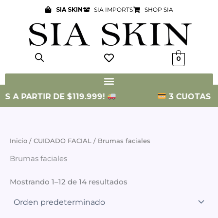
Ir
SIA SKIN
SIA IMPORTS
SHOP SIA
al
contenido
0
 A PARTIR DE $119.999!
3 CUOTAS SIN 
Inicio
/
CUIDADO FACIAL
/ Brumas faciales
Brumas faciales
Mostrando 1–12 de 14 resultados