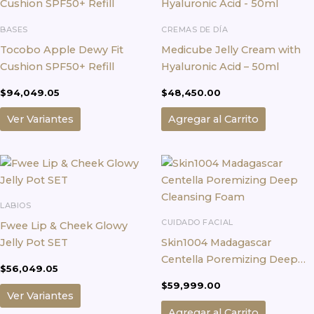
tiene
múltiples
BASES
CREMAS DE DÍA
variantes.
Tocobo Apple Dewy Fit
Medicube Jelly Cream with
Las
Cushion SPF50+ Refill
Hyaluronic Acid – 50ml
opciones
$
94,049.05
$
48,450.00
se
pueden
Ver Variantes
Agregar al Carrito
elegir
en
Este
la
producto
página
tiene
de
múltiples
LABIOS
producto
variantes.
CUIDADO FACIAL
Fwee Lip & Cheek Glowy
Las
Jelly Pot SET
Skin1004 Madagascar
opciones
Centella Poremizing Deep
$
56,049.05
se
Cleansing Foam
$
59,999.00
pueden
Ver Variantes
elegir
Agregar al Carrito