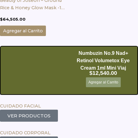
Beauty of Joseon – Ground
Rice & Honey Glow Mask -150
ml
$
64,505.00
Agregar al Carrito
Numbuzin No.9 Nad+
Retinol Volumetox Eye
Cream 1ml Mini Viaj
$
12,540.00
Agregar al Carrito
CUIDADO FACIAL
VER PRODUCTOS
CUIDADO CORPORAL