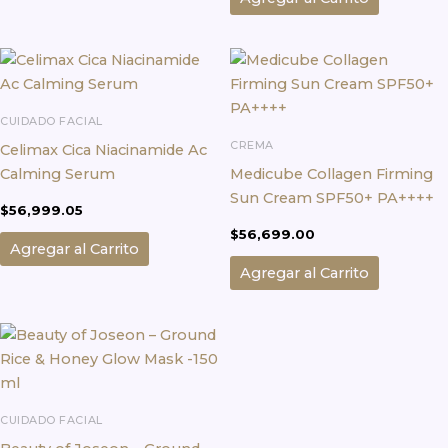
en
la
página
de
producto
CUIDADO FACIAL
CREMA
Celimax Cica Niacinamide Ac
Calming Serum
Medicube Collagen Firming
Sun Cream SPF50+ PA++++
$
56,999.05
$
56,699.00
Agregar al Carrito
Agregar al Carrito
CUIDADO FACIAL