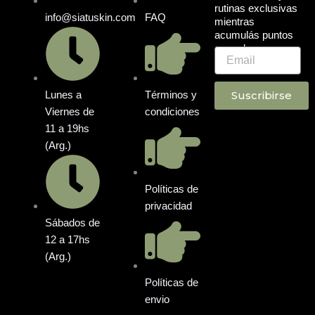
rutinas exclusivas
info@siatuskin.com
FAQ
mientras
acumulás puntos
en cada compra.
Email
Suscribirse
Lunes a
Términos y
Viernes de
condiciones
11 a 19hs
(Arg.)
Políticas de
privacidad
Sábados de
12 a 17hs
(Arg.)
Políticas de
envio