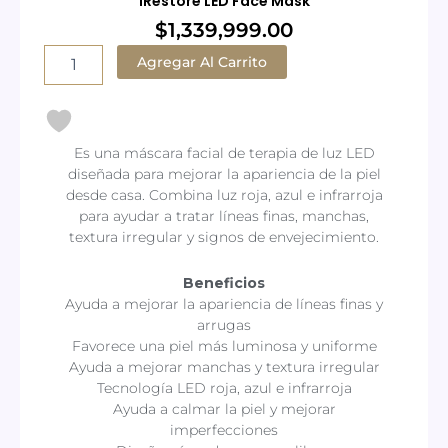
iRestore LED Face Mask
$
1,339,999.00
iRestore
Agregar Al Carrito
LED
Face
Mask
cantidad
Es una máscara facial de terapia de luz LED
diseñada para mejorar la apariencia de la piel
desde casa. Combina luz roja, azul e infrarroja
para ayudar a tratar líneas finas, manchas,
textura irregular y signos de envejecimiento.
Beneficios
Ayuda a mejorar la apariencia de líneas finas y
arrugas
Favorece una piel más luminosa y uniforme
Ayuda a mejorar manchas y textura irregular
Tecnología LED roja, azul e infrarroja
Ayuda a calmar la piel y mejorar
imperfecciones