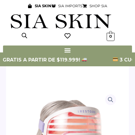
Ir
SIA SKIN
SIA IMPORTS
SHOP SIA
al
contenido
0
ATIS A PARTIR DE $119.999!
3 CUOTAS 