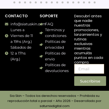
CONTACTO
SOPORTE
Descubrí antes
que nadie
info@siatuskin.com
FAQ
nuestras
promociones,
Lunes a
Términos y
lanzamientos y
Viernes de 11
condiciones
rutinas
a 19hs (Arg.)
Políticas de
exclusivas
Sábados de
privacidad
mientras
acumulás
12 a 17hs
Políticas de
puntos en cada
(Arg.)
envio
compra.
Políticas de
Email
devoluciones
Suscribirse
Sia Skin – Todos los derechos reservados – Prohibida su
reproducción total o parcial – Año 2026 – Desarrollado por
saturnixdigital.com