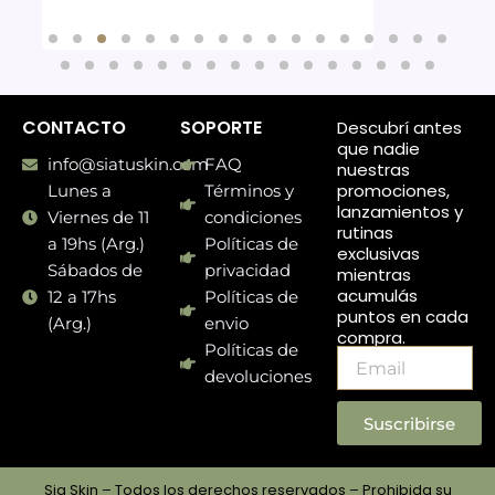
CONTACTO
SOPORTE
Descubrí antes
que nadie
info@siatuskin.com
FAQ
nuestras
promociones,
Lunes a
Términos y
lanzamientos y
Viernes de 11
condiciones
rutinas
a 19hs (Arg.)
Políticas de
exclusivas
Sábados de
privacidad
mientras
acumulás
12 a 17hs
Políticas de
puntos en cada
(Arg.)
envio
compra.
Políticas de
Email
devoluciones
Suscribirse
Sia Skin – Todos los derechos reservados – Prohibida su