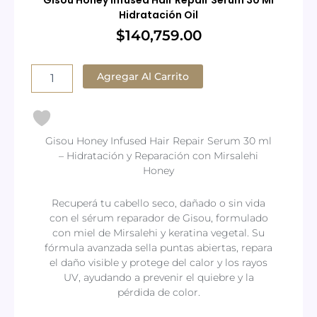
Gisou Honey Infused Hair Repair Serum 30 Ml
Hidratación Oil
$
140,759.00
Gisou
Honey
Agregar Al Carrito
Infused
Hair
Repair
Serum
30
Gisou Honey Infused Hair Repair Serum 30 ml
Ml
– Hidratación y Reparación con Mirsalehi
Hidratación
Honey
Oil
cantidad
Recuperá tu cabello seco, dañado o sin vida
con el sérum reparador de Gisou, formulado
con miel de Mirsalehi y keratina vegetal. Su
fórmula avanzada sella puntas abiertas, repara
el daño visible y protege del calor y los rayos
UV, ayudando a prevenir el quiebre y la
pérdida de color.