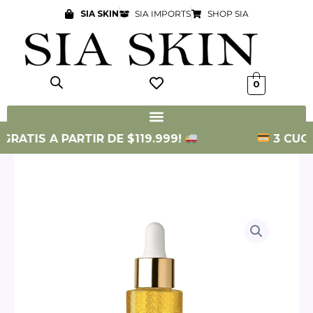
Ir
SIA SKIN
SIA IMPORTS
SHOP SIA
al
contenido
0
ATIS A PARTIR DE $119.999!
3 CUOTAS 