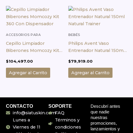
ACCESORIOS PARA
BEBÉS
MAMADERAS
Cepillo Limpiador
Philips Avent Vaso
Biberones Momcozy Kit
Entrenador Natural 150ml
360 Con Dispensador
Natural Trainer
$
104,497.00
$
79,919.00
Agregar al Carrito
Agregar al Carrito
CONTACTO
SOPORTE
Descubrí antes
que nadie
info@siatuskin.com
FAQ
nuestras
Lunes a
Términos y
promociones,
Viernes de 11
condiciones
lanzamientos y