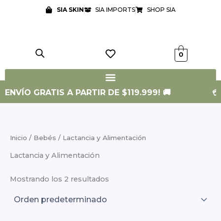
Ir
SIA SKIN
SIA IMPORTS
SHOP SIA
al
contenido
0
¡ENVÍO GRATIS A PARTIR DE $119.999! 🚚
💳
Inicio
/
Bebés
/ Lactancia y Alimentación
Lactancia y Alimentación
Mostrando los 2 resultados