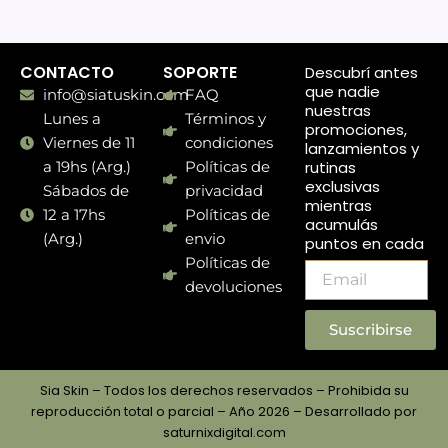
CONTACTO
SOPORTE
Descubrí antes
que nadie
info@siatuskin.com
FAQ
nuestras
Lunes a
Términos y
promociones,
Viernes de 11
condiciones
lanzamientos y
rutinas
a 19hs (Arg.)
Políticas de
exclusivas
Sábados de
privacidad
mientras
12 a 17hs
Políticas de
acumulás
(Arg.)
envio
puntos en cada
compra.
Políticas de
Email
devoluciones
Suscribirse
Sia Skin – Todos los derechos reservados – Prohibida su
reproducción total o parcial – Año 2026 – Desarrollado por
saturnixdigital.com