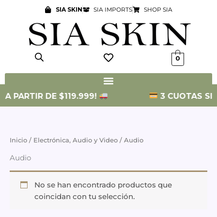
Ir
SIA SKIN
SIA IMPORTS
SHOP SIA
al
contenido
0
 A PARTIR DE $119.999!
3 CUOTAS SIN 
Inicio
/
Electrónica, Audio y Video
/ Audio
Audio
No se han encontrado productos que
coincidan con tu selección.