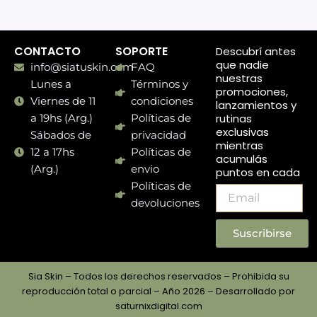
CONTACTO
SOPORTE
Descubrí antes
que nadie
info@siatuskin.com
FAQ
nuestras
Lunes a
Términos y
promociones,
Viernes de 11
condiciones
lanzamientos y
rutinas
a 19hs (Arg.)
Políticas de
exclusivas
Sábados de
privacidad
mientras
12 a 17hs
Políticas de
acumulás
(Arg.)
envio
puntos en cada
compra.
Políticas de
Email
devoluciones
Suscribirse
Sia Skin – Todos los derechos reservados – Prohibida su
reproducción total o parcial – Año 2026 – Desarrollado por
saturnixdigital.com