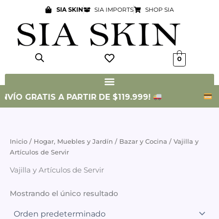
Ir
SIA SKIN
SIA IMPORTS
SHOP SIA
al
contenido
0
NVÍO GRATIS A PARTIR DE $119.999!
3 
Inicio
/
Hogar, Muebles y Jardín
/
Bazar y Cocina
/ Vajilla y
Artículos de Servir
Vajilla y Artículos de Servir
Mostrando el único resultado