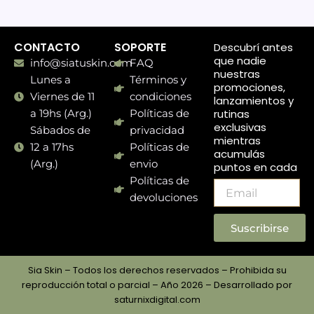
CONTACTO
SOPORTE
Descubrí antes
que nadie
info@siatuskin.com
FAQ
nuestras
Lunes a
Términos y
promociones,
Viernes de 11
condiciones
lanzamientos y
rutinas
a 19hs (Arg.)
Políticas de
exclusivas
Sábados de
privacidad
mientras
12 a 17hs
Políticas de
acumulás
(Arg.)
envio
puntos en cada
compra.
Políticas de
Email
devoluciones
Suscribirse
Sia Skin – Todos los derechos reservados – Prohibida su
reproducción total o parcial – Año 2026 – Desarrollado por
saturnixdigital.com