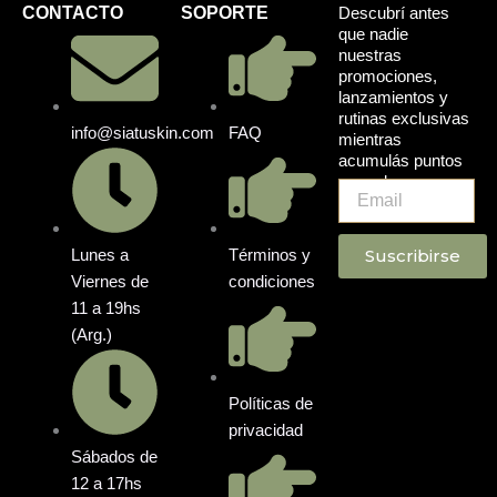
CONTACTO
SOPORTE
Descubrí antes
que nadie
nuestras
promociones,
lanzamientos y
rutinas exclusivas
info@siatuskin.com
FAQ
mientras
acumulás puntos
en cada compra.
Email
Suscribirse
Lunes a
Términos y
Viernes de
condiciones
11 a 19hs
(Arg.)
Políticas de
privacidad
Sábados de
12 a 17hs