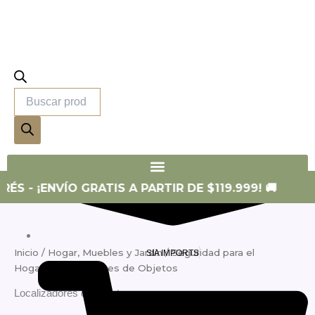
productos
SIA SKIN
ÉS - ¡ENVÍO GRATIS A PARTIR DE $119.999! 🚚
Inicio
/
Hogar, Muebles y Jardín
/
Seguridad para el
SIA IMPORTS
Hogar
/ Localizadores de Objetos
Localizadores de Objetos