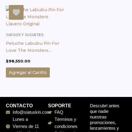
JUEGOS Y JUGUETES
Peluche Labubu Pin For
Love The Monsters
Llavero Original
$
98,550.00
Agregar al Carrito
CONTACTO
SOPORTE
Descubrí antes
que nadie
info@siatuskin.com
FAQ
nuestras
Lunes a
Términos y
promociones,
Viernes de 11
condiciones
lanzamientos y