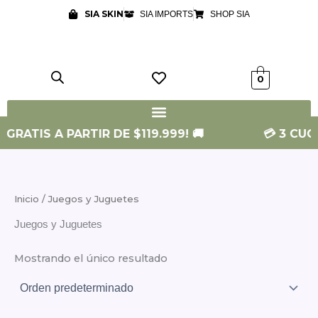
Ir
SIA SKIN
SIA IMPORTS
SHOP SIA
al
contenido
0
 GRATIS A PARTIR DE $119.999! 🚚
💳 3 CUOT
Inicio
/ Juegos y Juguetes
Juegos y Juguetes
Mostrando el único resultado