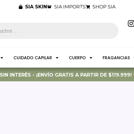
SIA SKIN
SIA IMPORTS
SHOP SIA
I
t
CUIDADO CAPILAR
CUERPO
FRAGANCIAS
r
N INTERÉS - ¡ENVÍO GRATIS A PARTIR DE $119.999!