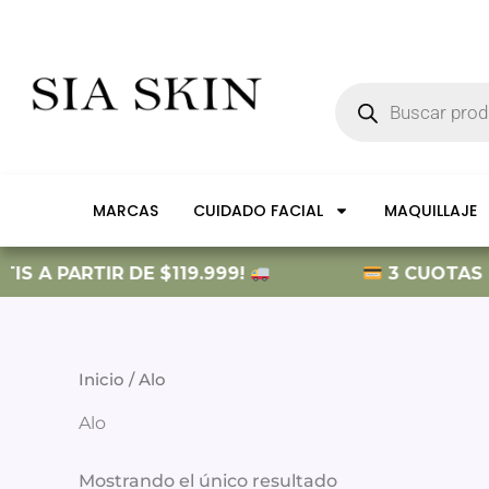
Ir
al
contenido
Búsqueda
de
productos
MARCAS
CUIDADO FACIAL
MAQUILLAJE
IS A PARTIR DE $119.999!
3 CUOTAS SI
Inicio
/ Alo
Alo
Mostrando el único resultado