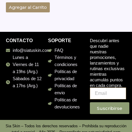
Agregar al Carrito
CONTACTO
SOPORTE
Descubrí antes
que nadie
info@siatuskin.com
FAQ
nuestras
promociones,
Lunes a
Términos y
lanzamientos y
Viernes de 11
condiciones
rutinas exclusivas
a 19hs (Arg.)
Políticas de
mientras
Sábados de 12
privacidad
acumulás puntos
en cada compra.
a 17hs (Arg.)
Políticas de
Email
envio
Políticas de
devoluciones
Suscribirse
Sia Skin – Todos los derechos reservados – Prohibida su reproducción