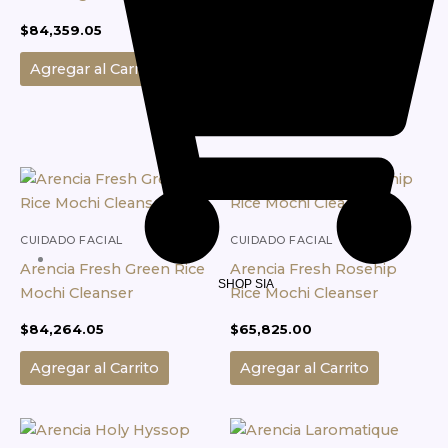
Arencia Eraser Shot
$
84,359.05
Glycolic Acid Booster
Serum
Agregar al Carrito
$
60,695.50
Agregar al Carrito
CUIDADO FACIAL
CUIDADO FACIAL
Arencia Fresh Green Rice
Arencia Fresh Rosehip
SHOP SIA
Mochi Cleanser
Rice Mochi Cleanser
$
84,264.05
$
65,825.00
Agregar al Carrito
Agregar al Carrito