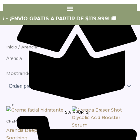
SIA SKIN
- ¡ENVÍO GRATIS A PARTIR DE $119.999! 🚚
Inicio
/ Arencia
Arencia
Mostrando 1–12 de 14 resultados
SIA IMPORTS
CREMAS DE DÍA
Arencia Deep Water Surge
CUIDADO FACIAL
Soothing