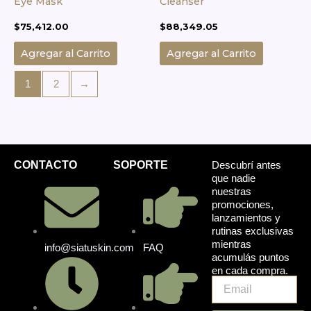
Eye Mask
Cleanser
$
75,412.00
$
88,349.05
Agregar al Carrito
Agregar al Carrito
1
2
→
CONTACTO
SOPORTE
Descubrí antes
que nadie
nuestras
promociones,
lanzamientos y
rutinas exclusivas
mientras
info@siatuskin.com
FAQ
acumulás puntos
en cada compra.
Email