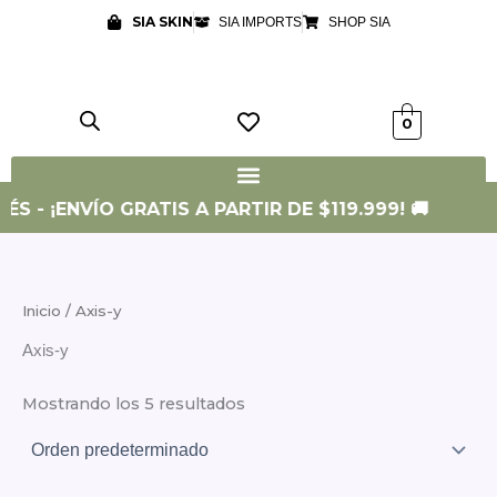
Ir
SIA SKIN
SIA IMPORTS
SHOP SIA
al
contenido
0
ÉS - ¡ENVÍO GRATIS A PARTIR DE $119.999! 🚚
Inicio
/ Axis-y
Axis-y
Mostrando los 5 resultados