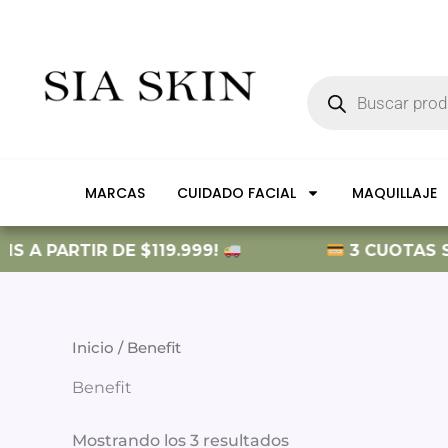
Ir
al
contenido
Búsqueda
de
productos
MARCAS
CUIDADO FACIAL
MAQUILLAJE
S A PARTIR DE $119.999!
3 CUOTAS SIN
Inicio
/ Benefit
Benefit
Mostrando los 3 resultados