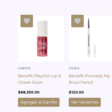
Este
prod
tiene
múlti
varia
Las
opcio
se
pued
LABIOS
CEJAS
elegi
Benefit Playtint Lip &
Benefit Precisely My
en
Cheek Stain
Brow Pencil
la
$
88,350.00
$
120.00
pági
de
Agregar al Carrito
Ver Variantes
prod