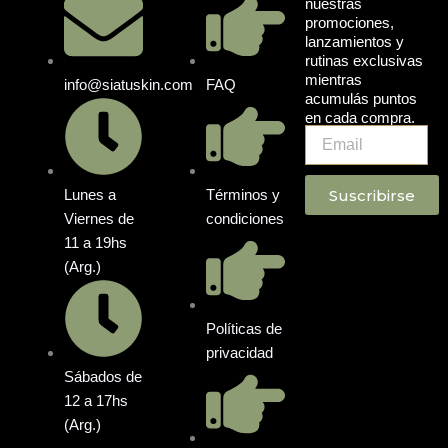
nuestras
promociones,
lanzamientos y
rutinas exclusivas
mientras
info@siatuskin.com
FAQ
acumulás puntos
en cada compra.
Email
Suscribirse
Lunes a
Términos y
Viernes de
condiciones
11 a 19hs
(Arg.)
Políticas de
privacidad
Sábados de
12 a 17hs
(Arg.)