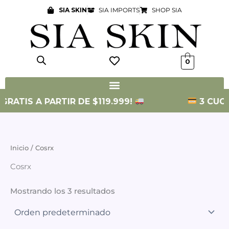
Ir
SIA SKIN
SIA IMPORTS
SHOP SIA
al
contenido
0
GRATIS A PARTIR DE $119.999!
3 CUOTA
Inicio
/ Cosrx
Cosrx
Mostrando los 3 resultados