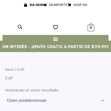
Ir
SIA SKIN
SIA IMPORTS
SHOP SIA
al
contenido
0
IN INTERÉS - ¡ENVÍO GRATIS A PARTIR DE $119.999!
Inicio
/ CUP
CUP
Mostrando el único resultado