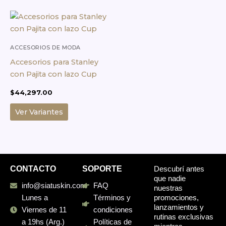
Este
producto
tiene
múltiples
ACCESORIOS DE MODA
variantes.
Accesorios para Stanley
Las
con Pajita con lazo Cup
opciones
$
44,297.00
se
pueden
Ver Variantes
elegir
en
la
página
de
CONTACTO
SOPORTE
Descubrí antes
que nadie
producto
info@siatuskin.com
FAQ
nuestras
promociones,
Lunes a
Términos y
lanzamientos y
Viernes de 11
condiciones
rutinas exclusivas
a 19hs (Arg.)
Políticas de