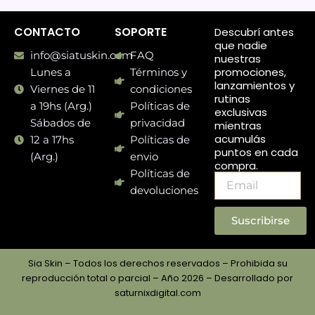
CONTACTO
SOPORTE
Descubrí antes
que nadie
info@siatuskin.com
FAQ
nuestras
promociones,
Lunes a
Términos y
lanzamientos y
Viernes de 11
condiciones
rutinas
a 19hs (Arg.)
Políticas de
exclusivas
Sábados de
privacidad
mientras
acumulás
12 a 17hs
Políticas de
puntos en cada
(Arg.)
envio
compra.
Políticas de
Email
devoluciones
Suscribirse
Sia Skin – Todos los derechos reservados – Prohibida su
reproducción total o parcial – Año 2026 – Desarrollado por
saturnixdigital.com