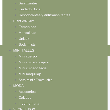
Sanitizantes
Cuidado Bucal
Desodorantes y Antitranspirantes
FRAGANCIAS
Femeninas
Masculinas
Unisex
Body mists
O GRATIS A PARTIR DE $119.999! 🚚
💳 3 CUO
MINI TALLES
Mini cuerpo
Mini cuidado capilar
Mini cuidado facial
Inicio
/ E.L.F. Cosmetics
Mini maquillaje
Sets mini / Travel size
E.L.F. Cosmetics
MODA
Accesorios
Mostrando el único resultado
Calzado
Indumentaria
SECRET BOX