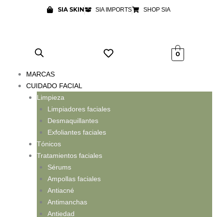
Ir
SIA SKIN
SIA IMPORTS
SHOP SIA
al
contenido
0
MARCAS
CUIDADO FACIAL
Limpieza
Limpiadores faciales
Desmaquillantes
Exfoliantes faciales
Tónicos
Tratamientos faciales
Sérums
Ampollas faciales
Antiacné
Antimanchas
Antiedad