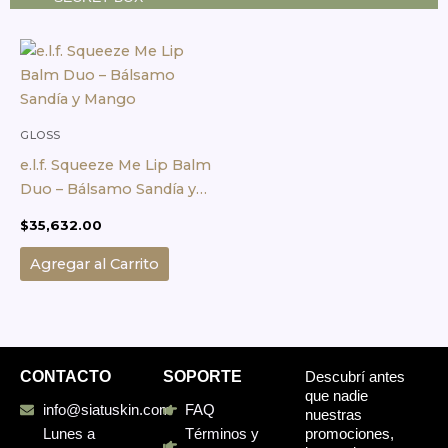
GLOSS
e.l.f. Squeeze Me Lip Balm
Duo – Bálsamo Sandía y
Mango
$
35,632.00
Agregar al Carrito
CONTACTO
SOPORTE
Descubrí antes
que nadie
info@siatuskin.com
FAQ
nuestras
promociones,
Lunes a
Términos y