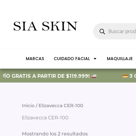
Ir
al
contenido
Búsqueda
de
productos
MARCAS
CUIDADO FACIAL
MAQUILLAJE
ÍO GRATIS A PARTIR DE $119.999!
3 CU
Inicio
/ Elizavecca CER-100
Elizavecca CER-100
Mostrando los 2 resultados