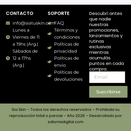
CONTACTO
SOPORTE
Descubrí antes
que nadie
info@siatuskin.com
FAQ
nuestras
promociones,
Lunes a
Términos y
lanzamientos y
Viernes de 11
condiciones
rutinas
a 19hs (Arg.)
Políticas de
exclusivas
Sábados de
privacidad
mientras
acumulás
12 a 17hs
Políticas de
puntos en cada
(Arg.)
envio
compra.
Políticas de
Email
devoluciones
Suscribirse
Sia Skin – Todos los derechos reservados – Prohibida su
reproducción total o parcial – Año 2026 – Desarrollado por
saturnixdigital.com