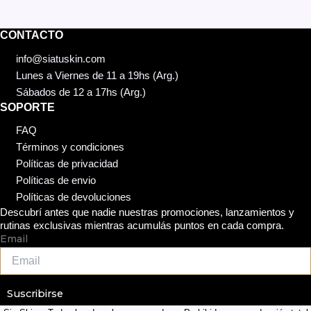
la
página
CONTACTO
de
producto
info@siatuskin.com
Lunes a Viernes de 11 a 19hs (Arg.)
Sábados de 12 a 17hs (Arg.)
SOPORTE
FAQ
Términos y condiciones
Políticas de privacidad
Políticas de envio
Políticas de devoluciones
Descubrí antes que nadie nuestras promociones, lanzamientos y
rutinas exclusivas mientras acumulás puntos en cada compra.
Email
Suscribirse