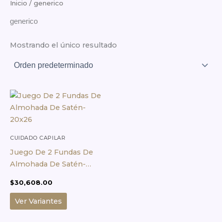
Inicio
/ generico
generico
Mostrando el único resultado
Este
producto
tiene
múltiples
CUIDADO CAPILAR
variantes.
Juego De 2 Fundas De
Las
Almohada De Satén-
opciones
20×26
se
$
30,608.00
pueden
Ver Variantes
elegir
en