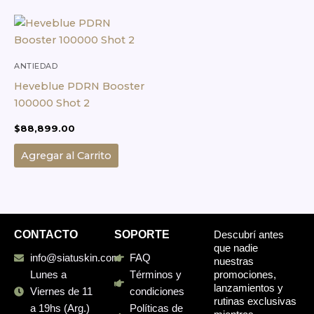
ANTIEDAD
Heveblue PDRN Booster
100000 Shot 2
$
88,899.00
Agregar al Carrito
CONTACTO
SOPORTE
Descubrí antes
que nadie
info@siatuskin.com
FAQ
nuestras
promociones,
Lunes a
Términos y
lanzamientos y
Viernes de 11
condiciones
rutinas exclusivas
a 19hs (Arg.)
Políticas de