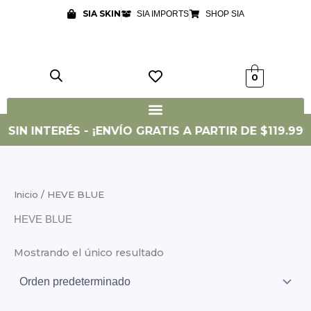
Ir
SIA SKIN
SIA IMPORTS
SHOP SIA
al
contenido
0
 SIN INTERÉS - ¡ENVÍO GRATIS A PARTIR DE $119.999!
Inicio
/ HEVE BLUE
HEVE BLUE
Mostrando el único resultado