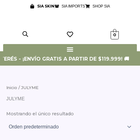
Ir
SIA SKIN
SIA IMPORTS
SHOP SIA
al
contenido
0
TERÉS - ¡ENVÍO GRATIS A PARTIR DE $119.999! 🚚
Inicio
/ JULYME
JULYME
Mostrando el único resultado