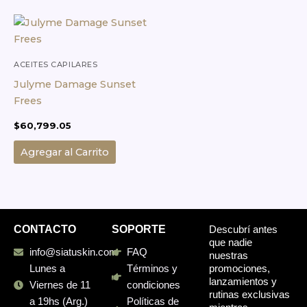
ACEITES CAPILARES
Julyme Damage Sunset
Frees
$
60,799.05
Agregar al Carrito
CONTACTO
SOPORTE
Descubrí antes
que nadie
info@siatuskin.com
FAQ
nuestras
promociones,
Lunes a
Términos y
lanzamientos y
Viernes de 11
condiciones
rutinas exclusivas
a 19hs (Arg.)
Políticas de