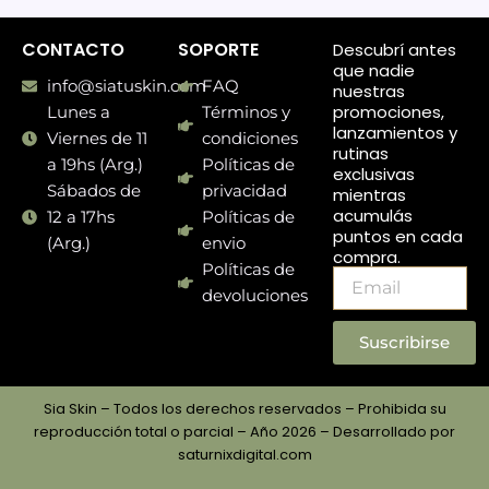
CONTACTO
SOPORTE
Descubrí antes
que nadie
info@siatuskin.com
FAQ
nuestras
promociones,
Lunes a
Términos y
lanzamientos y
Viernes de 11
condiciones
rutinas
a 19hs (Arg.)
Políticas de
exclusivas
Sábados de
privacidad
mientras
acumulás
12 a 17hs
Políticas de
puntos en cada
(Arg.)
envio
compra.
Políticas de
Email
devoluciones
Suscribirse
Sia Skin – Todos los derechos reservados – Prohibida su
reproducción total o parcial – Año 2026 – Desarrollado por
saturnixdigital.com