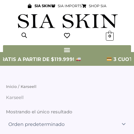
Ir
SIA SKIN
SIA IMPORTS
SHOP SIA
al
contenido
0
RATIS A PARTIR DE $119.999!
3 CUOTAS
Inicio
/ Karseell
Karseell
Mostrando el único resultado