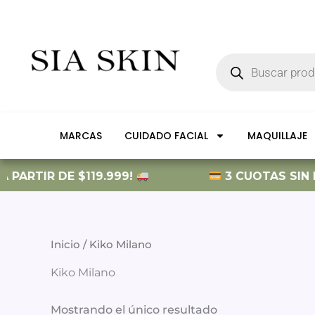
Ir
al
contenido
Búsqueda
de
productos
MARCAS
CUIDADO FACIAL
MAQUILLAJE
 PARTIR DE $119.999!
3 CUOTAS SIN IN
Inicio
/ Kiko Milano
Kiko Milano
Mostrando el único resultado