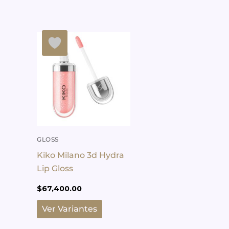
Este
producto
tiene
múltiples
variantes.
Las
opciones
se
pueden
GLOSS
elegir
Kiko Milano 3d Hydra
en
Lip Gloss
la
$
67,400.00
página
de
Ver Variantes
producto