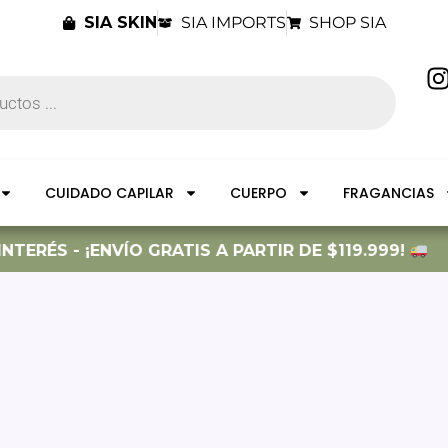
SIA SKIN
SIA IMPORTS
SHOP SIA
I
t
CUIDADO CAPILAR
CUERPO
FRAGANCIAS
r
TERÉS - ¡ENVÍO GRATIS A PARTIR DE $119.999!